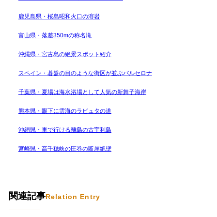
鹿児島県・桜島昭和火口の溶岩
富山県・落差350mの称名滝
沖縄県・宮古島の絶景スポット紹介
スペイン・碁盤の目のような街区が並ぶバルセロナ
千葉県・夏場は海水浴場として人気の新舞子海岸
熊本県・眼下に雲海のラピュタの道
沖縄県・車で行ける離島の古宇利島
宮崎県・高千穂峡の圧巻の断崖絶壁
関連記事
Relation Entry