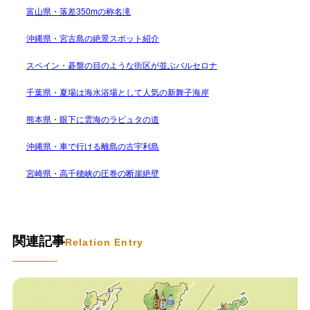
富山県・落差350mの称名滝
沖縄県・宮古島の絶景スポット紹介
スペイン・碁盤の目のような街区が並ぶバルセロナ
千葉県・夏場は海水浴場として人気の新舞子海岸
熊本県・眼下に雲海のラピュタの道
沖縄県・車で行ける離島の古宇利島
宮崎県・高千穂峡の圧巻の断崖絶壁
関連記事
Relation Entry