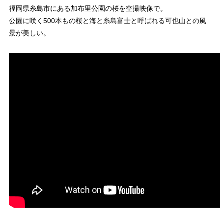
福岡県糸島市にある加布里公園の桜を空撮映像で。
公園に咲く500本もの桜と海と糸島富士と呼ばれる可也山との風
景が美しい。