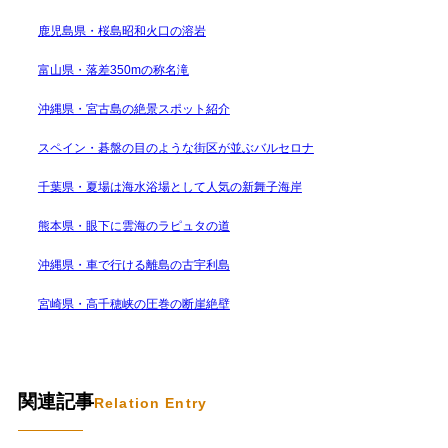
鹿児島県・桜島昭和火口の溶岩
富山県・落差350mの称名滝
沖縄県・宮古島の絶景スポット紹介
スペイン・碁盤の目のような街区が並ぶバルセロナ
千葉県・夏場は海水浴場として人気の新舞子海岸
熊本県・眼下に雲海のラピュタの道
沖縄県・車で行ける離島の古宇利島
宮崎県・高千穂峡の圧巻の断崖絶壁
関連記事
Relation Entry