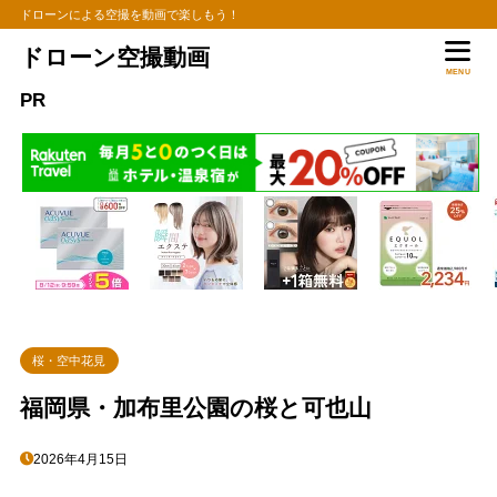
ドローンによる空撮を動画で楽しもう！
ドローン空撮動画
MENU
PR
桜・空中花見
福岡県・加布里公園の桜と可也山
2026年4月15日