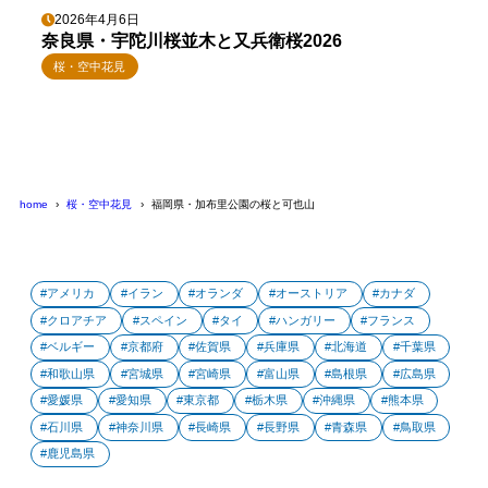
2026年4月6日
奈良県・宇陀川桜並木と又兵衛桜2026
桜・空中花見
home
桜・空中花見
福岡県・加布里公園の桜と可也山
アメリカ
イラン
オランダ
オーストリア
カナダ
クロアチア
スペイン
タイ
ハンガリー
フランス
ベルギー
京都府
佐賀県
兵庫県
北海道
千葉県
和歌山県
宮城県
宮崎県
富山県
島根県
広島県
愛媛県
愛知県
東京都
栃木県
沖縄県
熊本県
石川県
神奈川県
長崎県
長野県
青森県
鳥取県
鹿児島県