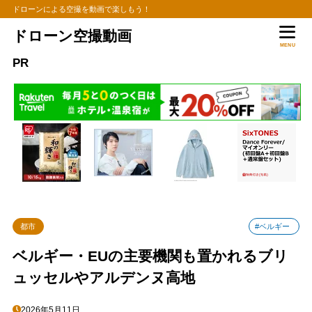
ドローンによる空撮を動画で楽しもう！
ドローン空撮動画
MENU
PR
都市
#ベルギー
ベルギー・EUの主要機関も置かれるブリ
ュッセルやアルデンヌ高地
2026年5月11日