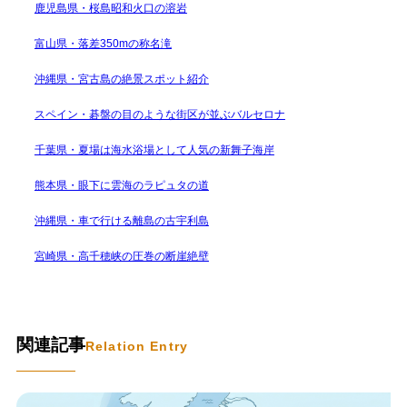
鹿児島県・桜島昭和火口の溶岩
富山県・落差350mの称名滝
沖縄県・宮古島の絶景スポット紹介
スペイン・碁盤の目のような街区が並ぶバルセロナ
千葉県・夏場は海水浴場として人気の新舞子海岸
熊本県・眼下に雲海のラピュタの道
沖縄県・車で行ける離島の古宇利島
宮崎県・高千穂峡の圧巻の断崖絶壁
関連記事
Relation Entry