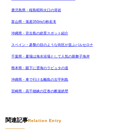
鹿児島県・桜島昭和火口の溶岩
富山県・落差350mの称名滝
沖縄県・宮古島の絶景スポット紹介
スペイン・碁盤の目のような街区が並ぶバルセロナ
千葉県・夏場は海水浴場として人気の新舞子海岸
熊本県・眼下に雲海のラピュタの道
沖縄県・車で行ける離島の古宇利島
宮崎県・高千穂峡の圧巻の断崖絶壁
関連記事
Relation Entry