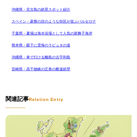
沖縄県・宮古島の絶景スポット紹介
スペイン・碁盤の目のような街区が並ぶバルセロナ
千葉県・夏場は海水浴場として人気の新舞子海岸
熊本県・眼下に雲海のラピュタの道
沖縄県・車で行ける離島の古宇利島
宮崎県・高千穂峡の圧巻の断崖絶壁
関連記事
Relation Entry