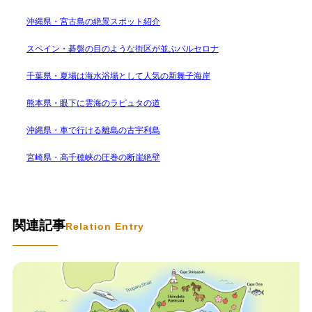
沖縄県・宮古島の絶景スポット紹介
スペイン・碁盤の目のような街区が並ぶバルセロナ
千葉県・夏場は海水浴場として人気の新舞子海岸
熊本県・眼下に雲海のラピュタの道
沖縄県・車で行ける離島の古宇利島
宮崎県・高千穂峡の圧巻の断崖絶壁
関連記事
Relation Entry