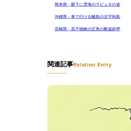
熊本県・眼下に雲海のラピュタの道
沖縄県・車で行ける離島の古宇利島
宮崎県・高千穂峡の圧巻の断崖絶壁
関連記事
Relation Entry